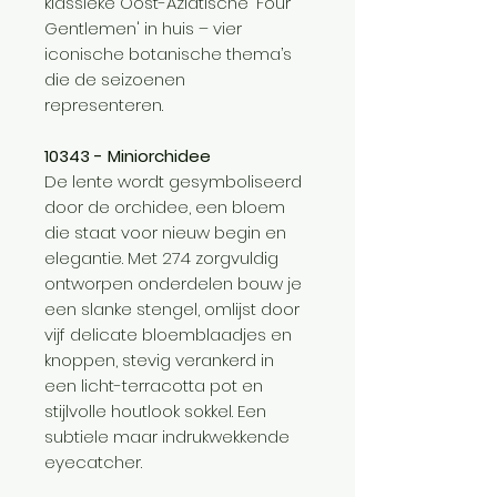
klassieke Oost-Aziatische 'Four
Gentlemen' in huis – vier
iconische botanische thema’s
die de seizoenen
representeren.
10343 - Miniorchidee
De lente wordt gesymboliseerd
door de orchidee, een bloem
die staat voor nieuw begin en
elegantie. Met 274 zorgvuldig
ontworpen onderdelen bouw je
een slanke stengel, omlijst door
vijf delicate bloemblaadjes en
knoppen, stevig verankerd in
een licht-terracotta pot en
stijlvolle houtlook sokkel. Een
subtiele maar indrukwekkende
eyecatcher.