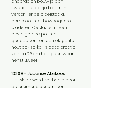
onderdelen bouw je een
levendige oranje bloem in
verschillende bloeistadia,
compleet met beweegbare
bladeren. Geplaatst in een
pastelgroene pot met
goudaccent en een elegante
houtlook sokkel, is deze creatie
van ca. 26 cm hoog een waar
herfstjuweel.
10369 - Japanse Abrikoos
De winter wordt verbeeld door
de pruimenbloesem, een
symbool van
doorzettingsvermogen en hoop
tijdens barre tijden. 327
onderdelen vormen een
gracieuze, houtachtige tak met
rode en magenta bloesems,