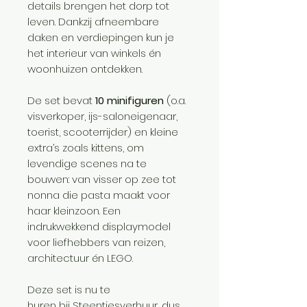
details brengen het dorp tot
leven. Dankzij afneembare
daken en verdiepingen kun je
het interieur van winkels én
woonhuizen ontdekken.
De set bevat
10 minifiguren
(o.a.
visverkoper, ijs-saloneigenaar,
toerist, scooterrijder) en kleine
extra’s zoals kittens, om
levendige scenes na te
bouwen: van visser op zee tot
nonna die pasta maakt voor
haar kleinzoon. Een
indrukwekkend displaymodel
voor liefhebbers van reizen,
architectuur én LEGO.
Deze set is nu te
huren bij Steentjesverhuur, dus