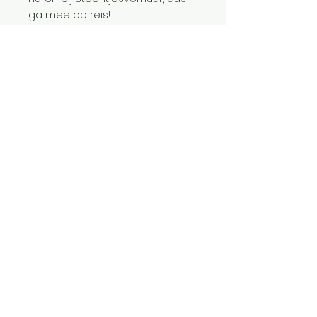
ga mee op reis!
Aantal steentjes
3251
Leeftijd
18+
Alles over LEGO® huren
Vriendenvoordeel
Verhuur collectie
Cadeaubon
Alternatieve Bouwinstructies
Verzenden & Retourneren
Persoonlijke LEGO
®
Algemene Voorwaarden
ontwerpen
Privacy Beleid
Over ons
FAQ
Contact