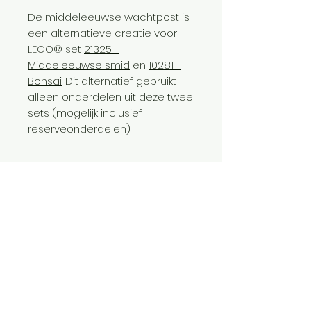
De middeleeuwse wachtpost is
een alternatieve creatie voor
LEGO® set
21325 -
Middeleeuwse smid
en
10281 -
Bonsai
. Dit alternatief gebruikt
alleen onderdelen uit deze twee
sets (mogelijk inclusief
reserveonderdelen).
Specificaties
Onze alternatieve instructies zijn
Aantal steentjes
na betaling direct te
downloaden als PDF bestand op
2406
de betaalpagina. Daarnaast
Ontwerper
ontvang je ook een mail met
daarin een link voor het
Gregor
downloaden van het bestand.
Originele set
Deze link is 30 dagen geldig.