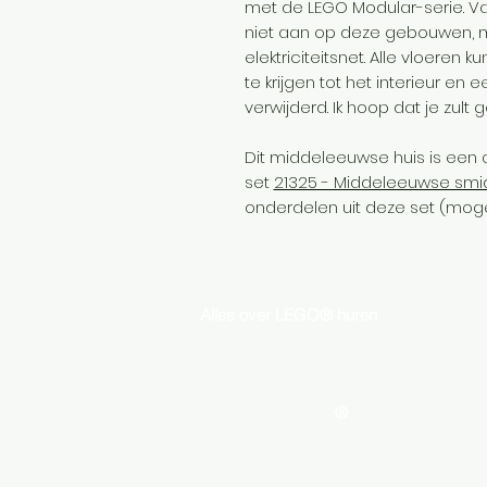
met de LEGO Modular-serie. V
niet aan op deze gebouwen, m
elektriciteitsnet. Alle vloere
te krijgen tot het interieur 
verwijderd. Ik hoop dat je zult
Dit middeleeuwse huis is een 
set
21325 - Middeleeuwse smi
onderdelen uit deze set (mogel
Alles over LEGO® huren
Vr
Verhuur collectie
C
Alternatieve Bouwinstructies
Ve
Persoonlijke LEGO
®
ontwerpen
Al
Over ons
Pr
Contact
F