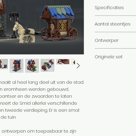
Specificaties
Onze alternatieve i
Aantal steentjes
direct te downloa
betaalpagina. Daa
1683
mail met daarin e
Ontwerper
van het bestand. De
Gregor
Originele set
Middeleeuwse smi
t al heel lang deel uit van de stad.
en eromheen werden gebouwd,
antser en de zwaarden te laten
eert de Smid allerlei verschillende
en tweede verdieping. Er is een smal
de tuin.
s ontworpen om toepasbaar te zijn