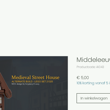
en
Verhuur collectie
Persoonlijke LEGO ontwerp
Middeleeu
Productcode: AI043
Prijs
€ 5,00
10% korting vanaf 5 
In winkelwagen