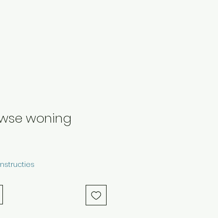
Inloggen
en
More
wse woning
instructies