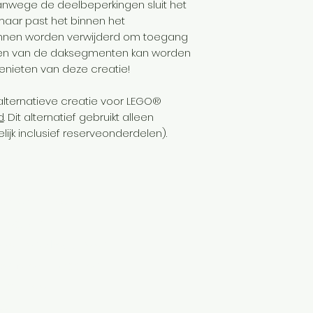
anwege de deelbeperkingen sluit het
aar past het binnen het
n kunnen worden verwijderd om toegang
en een van de daksegmenten kan worden
 genieten van deze creatie!
alternatieve creatie voor LEGO®
d
. Dit alternatief gebruikt alleen
ijk inclusief reserveonderdelen).
iendenvoordeel
adeaubon
rzenden & Retourneren
gemene Voorwaarden
ivacy Beleid
AQ