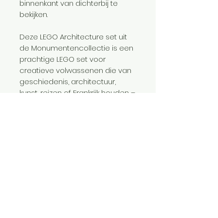
binnenkant van dichterbij te
bekijken.
Deze LEGO Architecture set uit
de Monumentencollectie is een
prachtige LEGO set voor
creatieve volwassenen die van
geschiedenis, architectuur,
kunst, reizen of Frankrijk houden –
en een geweldig aandenken
aan Parijs.
Leeftijd
18+
Aantal steentjes
4383