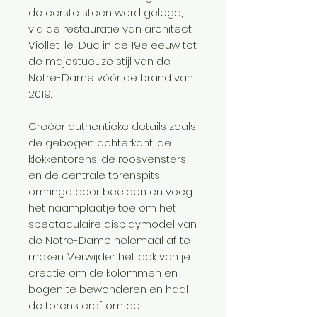
de eerste steen werd gelegd,
via de restauratie van architect
Viollet-le-Duc in de 19e eeuw tot
de majestueuze stijl van de
Notre-Dame vóór de brand van
2019.
Creëer authentieke details zoals
de gebogen achterkant, de
klokkentorens, de roosvensters
en de centrale torenspits
omringd door beelden en voeg
het naamplaatje toe om het
spectaculaire displaymodel van
de Notre-Dame helemaal af te
maken. Verwijder het dak van je
creatie om de kolommen en
bogen te bewonderen en haal
de torens eraf om de