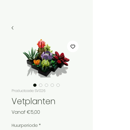
Menu
Productcode: SV026
Vetplanten
Verkoopprijs
Vanaf
€5,00
Huurperiode
*