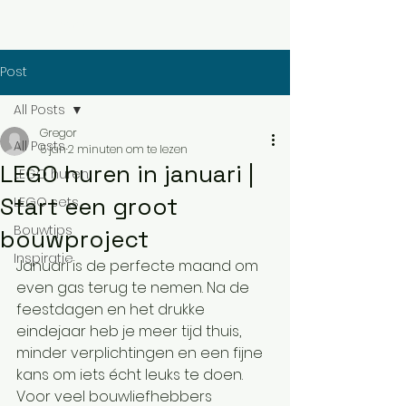
Menu
Post
All Posts
Gregor
All Posts
5 jan
2 minuten om te lezen
LEGO huren in januari |
LEGO huren
Start een groot
LEGO sets
Bouwtips
bouwproject
Inspiratie
Januari is de perfecte maand om 
even gas terug te nemen. Na de 
feestdagen en het drukke 
eindejaar heb je meer tijd thuis, 
minder verplichtingen en een fijne 
kans om iets écht leuks te doen. 
Voor veel bouwliefhebbers 