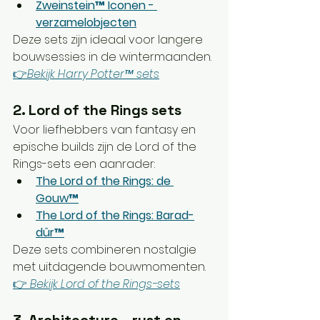
Zweinstein™ Iconen - 
verzamelobjecten
Deze sets zijn ideaal voor langere 
bouwsessies in de wintermaanden. 
👉
Bekijk Harry Potter™ sets
2. Lord of the Rings sets
Voor liefhebbers van fantasy en 
epische builds zijn de Lord of the 
Rings-sets een aanrader:
The Lord of the Rings: de 
Gouw™
The Lord of the Rings: Barad-
dûr™
Deze sets combineren nostalgie 
met uitdagende bouwmomenten.
👉 
Bekijk Lord of the Rings-sets
3. Architecture – rust en 